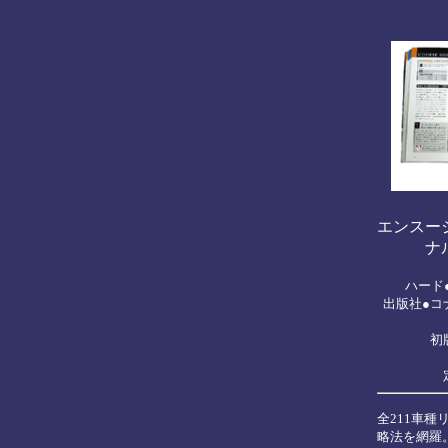
エンスー
ナ
ハード
出版社●コ
初
全211車種
略法を網羅